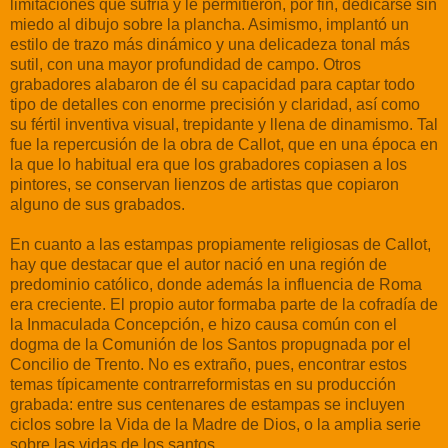
limitaciones que sufría y le permitieron, por fin, dedicarse sin
miedo a
l dibujo sobre la plancha. Asimismo, implantó un
estilo de trazo más dinámico y una delicadeza tonal más
sutil, con una mayor profundidad de campo. Otros
grabadores alabaron de él su capacidad para captar todo
tipo de detalles con enorme precisión y claridad, así como
su fértil inventiva visual, trepidante y llena de dinamismo. Tal
fue la repercusión de la obra de Callot, que en una época en
la que lo habitual era que los grabadores copiasen a los
pintores, se conservan lienzos de artistas que copiaron
alguno de sus grabados.
En cuanto a las estampas propiamente religiosas de Callot,
hay que destacar que el autor nació en una región de
predominio católico, donde además la influencia de Roma
era creciente. El propio autor formaba parte de la cofradía de
la Inmaculada Concepción, e hizo causa común con el
dogma de la Comunión de los Santos propugnada por el
Concilio de Trento. No es extraño, pues, encontrar estos
temas típicamente contrarreformistas en su producción
grabada: entre sus centenares de estampas se incluyen
ciclos sobre la Vida de la Madre de Dios, o la amplia serie
sobre las vidas de los santos.